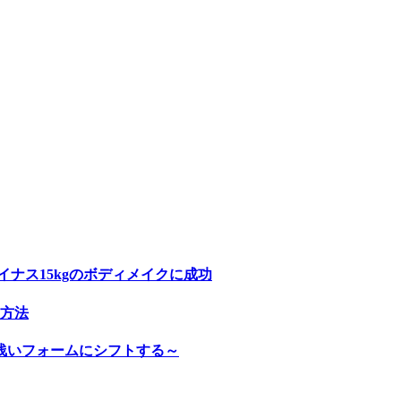
ナス15kgのボディメイクに成功
方法
浅いフォームにシフトする～