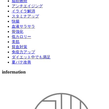
脂肪燃焼
アンチエイジング
イライラ解消
スタミナアップ
快腸
血液サラサラ
骨強化
低カロリー
美肌
貧血対策
免疫力アップ
ダイエット中でも満足
夏バテ改善
information