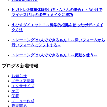
ヒガトレ®減量体験記（Y・Aさんの場合）～3か月で
マイナス15kgのボディメイクに成功
えびすダイエット！～科学的根拠を使ったボディメイ
ク方法
トレーニングは1人でできるもん！～深いフォームから
浅いフォームにシフトする～
トレーニングは1人でできるもん！～反動を使う～
ブログ＆新着情報
お知らせ
メディア情報
エクササイズ
ケア
栄養
メニュー作成
販売商品