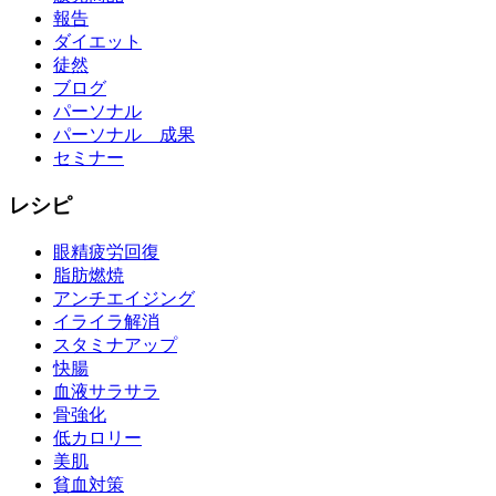
報告
ダイエット
徒然
ブログ
パーソナル
パーソナル 成果
セミナー
レシピ
眼精疲労回復
脂肪燃焼
アンチエイジング
イライラ解消
スタミナアップ
快腸
血液サラサラ
骨強化
低カロリー
美肌
貧血対策