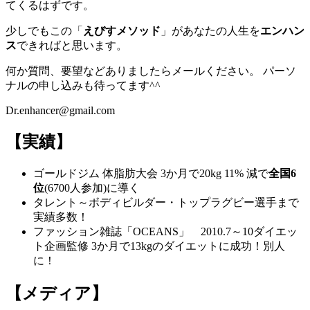
てくるはずです。
少しでもこの「
えびすメソッド
」があなたの人生を
エンハン
ス
できればと思います。
何か質問、要望などありましたらメールください。 パーソ
ナルの申し込みも待ってます^^
Dr.enhancer@gmail.com
【実績】
ゴールドジム 体脂肪大会 3か月で20kg 11% 減で
全国6
位
(6700人参加)に導く
タレント～ボディビルダー・トップラグビー選手まで
実績多数！
ファッション雑誌「OCEANS」 2010.7～10ダイエッ
ト企画監修 3か月で13kgのダイエットに成功！別人
に！
【メディア】