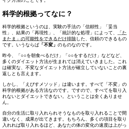
イク方法のことです。
科学的根拠ってなに？
科学的根拠というのは、実験の手法の「信頼性」「妥当
性」、結果の「再現性」、「統計的な処理」によって、
「た
またま」の可能性をできるだけ排除
した、信頼のできるもの
です。いうならば
「不変」
のものなのです。
昨今、「○○を朝食べるだけ」「○○をするだけ」などなど、
多くのダイエット方法が生まれては消えていきました。これ
は確実な、不変なダイエット方法が確立していないことの裏
返しとも言えます。
しかし、「えびすメソッド」は違います。すべて「不変」の
科学的根拠がある方法なのです。ですので、すべてを取り入
れないとダイエットできない。ということは全くありませ
ん。
自分の生活に取り入れられそうなものを取り入れることで間
違いなく、成果が出てきます。もちろん、多くの項目を取り
入れれば取り入れるほど、あなたの体の変化の速度は上がっ