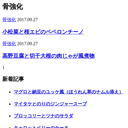
骨強化
骨強化
2017.09.27
小松菜と桜エビのペペロンチーノ
骨強化
2017.09.27
高野豆腐と切干大根の肉じゃが風煮物
1
新着記事
マグロと納豆のユッケ風（ほうれん草のナムル添え）
マイタケとのりのジンジャースープ
ブロッコリーとツナのサラダ
キャロットベリーのケーキ