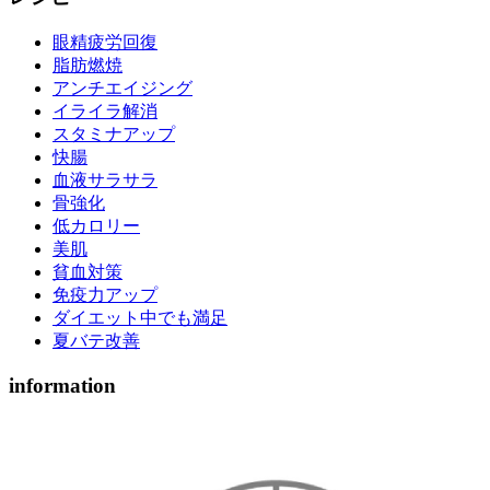
眼精疲労回復
脂肪燃焼
アンチエイジング
イライラ解消
スタミナアップ
快腸
血液サラサラ
骨強化
低カロリー
美肌
貧血対策
免疫力アップ
ダイエット中でも満足
夏バテ改善
information