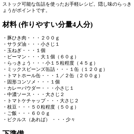
ストック可能な缶詰を使ったお手軽レシピ。隠し味のらっき
ょうがポイントです。
材料 (作りやすい分量4人分)
・豚ひき肉・・・２００ｇ
・サラダ油・・・小さじ１
・玉ねぎ・・・１個
・ピーマン・・・大１個（６０ｇ）
・らっきょう・・・小１５粒程度（４５ｇ）
・ミックスビーンズ缶詰・・・１缶（１２０ｇ）
・トマトホール缶・・・１／２缶（２００ｇ）
・固形コンソメ・・・１個
・カレーパウダー・・・小さじ１
・中濃ソース・・・大さじ２
・トマトケチャップ・・・大さじ２
・枝豆・・・５０粒程度（５０ｇ）
・ご飯・・・６００ｇ
・ピクルス（あれば） ・・・少々
下準備