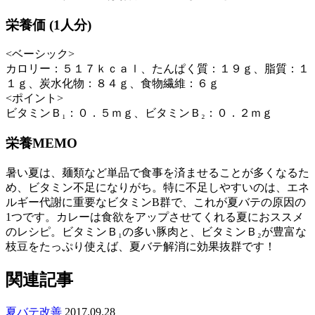
栄養価 (1人分)
<ベーシック>
カロリー：５１７ｋｃａｌ、たんぱく質：１９ｇ、脂質：１
１ｇ、炭水化物：８４ｇ、食物繊維：６ｇ
<ポイント>
ビタミンＢ₁：０．５ｍｇ、ビタミンＢ₂：０．２ｍｇ
栄養MEMO
暑い夏は、麺類など単品で食事を済ませることが多くなるた
め、ビタミン不足になりがち。特に不足しやすいのは、エネ
ルギー代謝に重要なビタミンB群で、これが夏バテの原因の
1つです。カレーは食欲をアップさせてくれる夏におススメ
のレシピ。ビタミンＢ₁の多い豚肉と、ビタミンＢ₂が豊富な
枝豆をたっぷり使えば、夏バテ解消に効果抜群です！
関連記事
夏バテ改善
2017.09.28