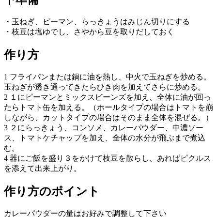
・玉ねぎ、ピーマン、らっきょうはみじん切りにする
・枝豆は塩ゆでし、さやから豆を取りだしておく
作り方
1 フライパンまたは鍋に油を熱し、中火で玉ねぎを炒める。
玉ねぎが透き通ってきたらひき肉を加えてさらに炒める。
2 １にピーマンとミックスビーンズを加え、全体に油が回っ
たらトマト缶を加える。（ホールタイプの場合はトマトを崩
しながら、カットタイプの場合はそのまま全体を混ぜる。）
3 ２にらっきょう、コンソメ、カレーパウダー、中濃ソー
ス、トマトケチャップを加え、全体の水分が飛ぶまで煮込
む。
4 器にご飯を盛り３をかけて枝豆を散らし、あればピクルス
を添えて出来上がり。
作り方のポイント
カレーパウダーの量はお好みで調整して下さい