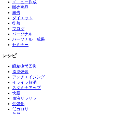
メニュー作成
販売商品
報告
ダイエット
徒然
ブログ
パーソナル
パーソナル 成果
セミナー
レシピ
眼精疲労回復
脂肪燃焼
アンチエイジング
イライラ解消
スタミナアップ
快腸
血液サラサラ
骨強化
低カロリー