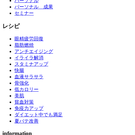
パーソナル
パーソナル 成果
セミナー
レシピ
眼精疲労回復
脂肪燃焼
アンチエイジング
イライラ解消
スタミナアップ
快腸
血液サラサラ
骨強化
低カロリー
美肌
貧血対策
免疫力アップ
ダイエット中でも満足
夏バテ改善
information