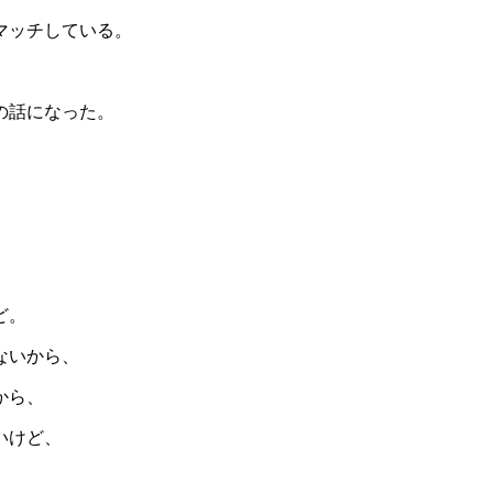
マッチしている。
の話になった。
ど。
ないから、
から、
いけど、