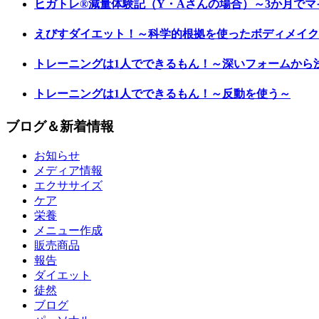
ヒガトレ®減量体験記（Y・Aさんの場合）～3か月でマイ
えびすダイエット！～科学的根拠を使ったボディメイク
トレーニングは1人でできるもん！～深いフォームから
トレーニングは1人でできるもん！～反動を使う～
ブログ＆新着情報
お知らせ
メディア情報
エクササイズ
ケア
栄養
メニュー作成
販売商品
報告
ダイエット
徒然
ブログ