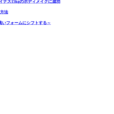
ナス15kgのボディメイクに成功
方法
浅いフォームにシフトする～