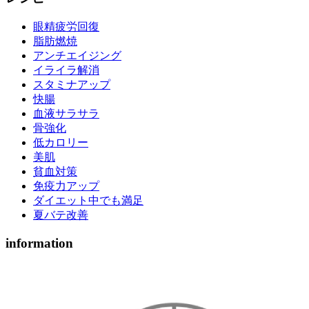
眼精疲労回復
脂肪燃焼
アンチエイジング
イライラ解消
スタミナアップ
快腸
血液サラサラ
骨強化
低カロリー
美肌
貧血対策
免疫力アップ
ダイエット中でも満足
夏バテ改善
information