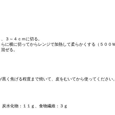
り、３～４ｃｍに切る。
さらに横に切ってからレンジで加熱して柔らかくする（５００Ｗ
く混ぜる。
が黒く焦げる程度まで焼いて、皮をむいてから使ってください
、炭水化物：１１ｇ、食物繊維：３ｇ