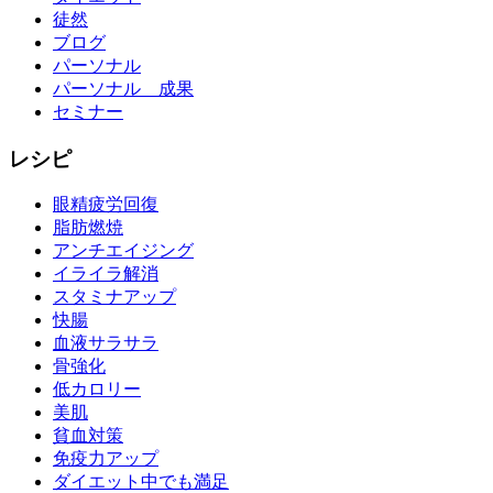
徒然
ブログ
パーソナル
パーソナル 成果
セミナー
レシピ
眼精疲労回復
脂肪燃焼
アンチエイジング
イライラ解消
スタミナアップ
快腸
血液サラサラ
骨強化
低カロリー
美肌
貧血対策
免疫力アップ
ダイエット中でも満足