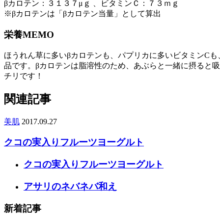
βカロテン：３１３７μｇ 、ビタミンＣ：７３ｍｇ
※βカロテンは「βカロテン当量」として算出
栄養MEMO
ほうれん草に多いβカロテンも、パプリカに多いビタミンC
品です。βカロテンは脂溶性のため、あぶらと一緒に摂ると
チリです！
関連記事
美肌
2017.09.27
クコの実入りフルーツヨーグルト
クコの実入りフルーツヨーグルト
アサリのネバネバ和え
新着記事