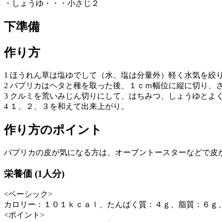
・しょうゆ・・・小さじ２
下準備
作り方
1 ほうれん草は塩ゆでして（水、塩は分量外）軽く水気を絞
2 パプリカはヘタと種を取った後、１ｃｍ幅位に縦に切り、
3 クルミを荒いみじん切りにして、はちみつ、しょうゆとよ
4 １、２、３を和えて出来上がり。
作り方のポイント
パプリカの皮が気になる方は、オーブントースターなどで皮
栄養価 (1人分)
<ベーシック>
カロリー：１０１ｋｃａｌ、たんぱく質：４ｇ、脂質：６ｇ
<ポイント>