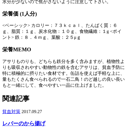
水分が少ないので焦がさないように注意して下さい。
栄養価 (1人分)
<ベーシック> カロリー：７３ｋｃａｌ、たんぱく質：６
ｇ、脂質：１ｇ、炭水化物：１０ｇ、食物繊維：１g <ポイ
ント> 鉄：８．４ｍｇ、葉酸：２５μｇ
栄養MEMO
アサリものりも、どちらも鉄分を多く含みますが、植物性よ
りも吸収されやすい動物性の鉄を含むアサリは、貧血予防に
特に積極的に摂りたい食材です。缶詰を使えば手軽な上に、
量もたくさん食べられるので一石二鳥！のど越しの良い長い
もと一緒にして、食べやすい一品に仕上げました。
関連記事
貧血対策
2017.09.27
レバーのから揚げ