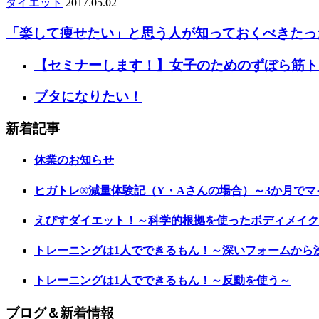
ダイエット
2017.05.02
「楽して痩せたい」と思う人が知っておくべきたっ
【セミナーします！】女子のためのずぼら筋ト
ブタになりたい！
新着記事
休業のお知らせ
ヒガトレ®減量体験記（Y・Aさんの場合）～3か月でマイ
えびすダイエット！～科学的根拠を使ったボディメイク
トレーニングは1人でできるもん！～深いフォームから
トレーニングは1人でできるもん！～反動を使う～
ブログ＆新着情報