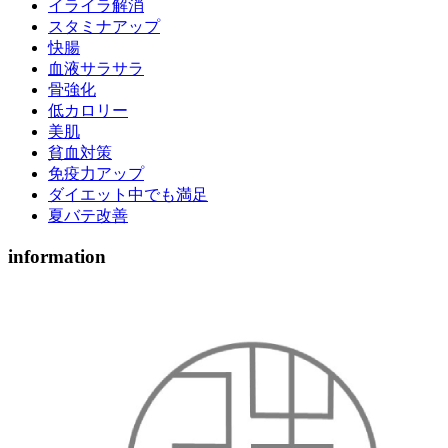
イライラ解消
スタミナアップ
快腸
血液サラサラ
骨強化
低カロリー
美肌
貧血対策
免疫力アップ
ダイエット中でも満足
夏バテ改善
information