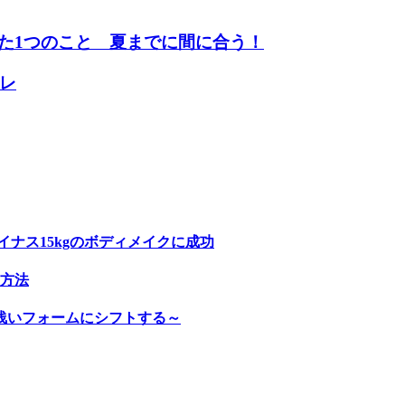
た1つのこと 夏までに間に合う！
レ
ナス15kgのボディメイクに成功
方法
浅いフォームにシフトする～